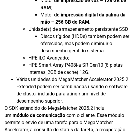
Motor
de impressão de voz – 128 GB de
RAM
;
Motor
de impressão digital da palma da
mão – 256 GB de RAM
.
Unidade(s) de armazenamento persistente SSD
Discos rígidos (HDDs) também podem ser
oferecidos, mas podem diminuir o
desempenho geral do sistema.
HPE iLO Avançado;
HPE Smart Array P408i-a SR Gen10 (8 pistas
internas_2GB de cache) 12G.
Várias unidades do MegaMatcher Accelerator 2025.2
Extended podem ser combinadas usando o software
de cluster incluído para atingir um nível de
desempenho superior.
O SDK estendido do MegaMatcher 2025.2 inclui
um
módulo de comunicação
com o cliente. Esse módulo
permite o envio de uma tarefa para o MegaMatcher
Accelerator, a consulta do status da tarefa, a recuperação