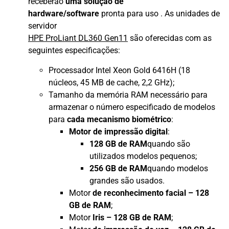
receberão
uma solução de
hardware/software
pronta para uso . As unidades de
servidor
HPE ProLiant DL360 Gen11
são oferecidas com as
seguintes especificações:
Processador Intel Xeon Gold 6416H (18
núcleos, 45 MB de cache, 2,2 GHz);
Tamanho da memória RAM necessário para
armazenar o número especificado de modelos
para
cada mecanismo biométrico
:
Motor de impressão digital
:
128 GB de RAM
quando são
utilizados modelos pequenos;
256 GB de RAM
quando modelos
grandes são usados.
Motor
de reconhecimento facial – 128
GB de RAM
;
Motor
Iris – 128 GB de RAM
;