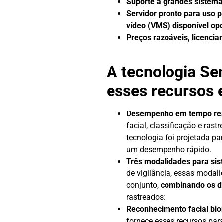
Suporte a grandes sistema
Servidor pronto para uso 
vídeo (VMS) disponível op
Preços razoáveis, licenciam
A tecnologia Sen
esses recursos 
Desempenho em tempo re
facial, classificação e ras
tecnologia foi projetada p
um desempenho rápido.
Três modalidades para sis
de vigilância, essas moda
conjunto,
combinando os da
rastreados:
Reconhecimento facial bio
fornece esses recursos para