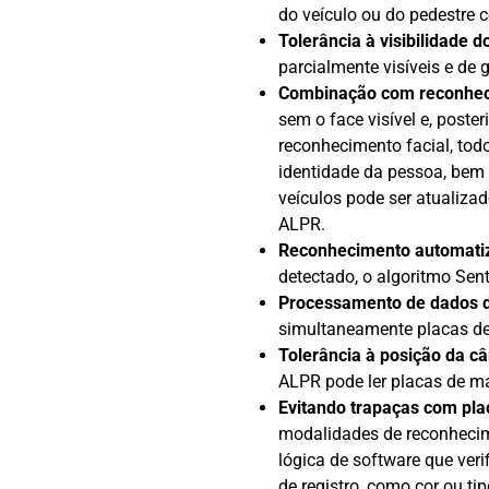
do veículo ou do pedestre 
Tolerância à visibilidade d
parcialmente visíveis e de 
Combinação com reconhec
sem o face visível e, poste
reconhecimento facial, tod
identidade da pessoa, bem 
veículos pode ser atualiza
ALPR.
Reconhecimento automatiz
detectado, o algoritmo Sent
Processamento de dados d
simultaneamente placas de
Tolerância à posição da c
ALPR pode ler placas de ma
Evitando trapaças com plac
modalidades de reconhecim
lógica de software que ver
de registro, como cor ou ti