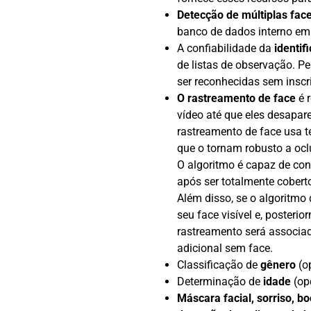
Detecção de múltiplas fac
banco de dados interno e
A confiabilidade da
identif
de listas de observação. 
ser reconhecidas sem inscr
O rastreamento de face
é r
vídeo até que eles desapa
rastreamento de face usa 
que o tornam robusto a oc
O algoritmo é capaz de co
após ser totalmente cobert
Além disso, se o algoritmo
seu face visível e, posterio
rastreamento será associa
adicional sem face.
Classificação de
gênero
(o
Determinação de
idade
(op
Máscara facial, sorriso, b