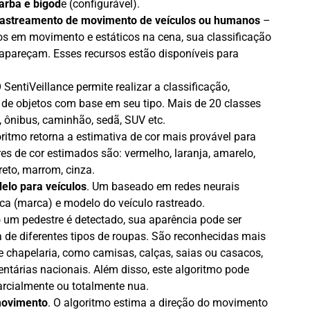
arba e bigod
e (configurável).
 rastreamento de movimento de veículos ou humanos
–
tos em movimento e estáticos na cena, sua classificação
apareçam. Esses recursos estão disponíveis para
 SentiVeillance permite realizar a classificação,
 de objetos com base em seu tipo. Mais de 20 classes
, ônibus, caminhão, sedã, SUV etc.
oritmo retorna a estimativa de cor mais provável para
res de cor estimados são: vermelho, laranja, amarelo,
preto, marrom, cinza.
elo para veículos
. Um baseado em redes neurais
rca (marca) e modelo do veículo rastreado.
 um pedestre é detectado, sua aparência pode ser
 de diferentes tipos de roupas. São reconhecidas mais
e chapelaria, como camisas, calças, saias ou casacos,
árias nacionais. Além disso, este algoritmo pode
arcialmente ou totalmente nua.
movimento
. O algoritmo estima a direção do movimento