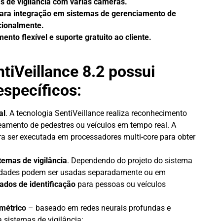
s de vigilância com várias câmeras.
para integração em sistemas de gerenciamento de
cionalmente.
ento flexível e suporte gratuito ao cliente.
tiVeillance 8.2 possui
específicos:
al
. A tecnologia SentiVeillance realiza reconhecimento
treamento de pedestres ou veículos em tempo real. A
ara ser executada em processadores multi-core para obter
temas de vigilância
. Dependendo do projeto do sistema
lidades podem ser usadas separadamente ou em
dos de identificação
para pessoas ou veículos
métrico
– baseado em redes neurais profundas e
 sistemas de vigilância: