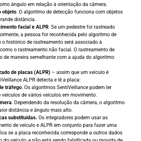
como ângulo em relação à orientação da câmera.
o objeto
. O algoritmo de detecção funciona com objetos
grande distância.
imento facial e ALPR
. Se um pedestre foi rastreado
riormente, a pessoa for reconhecida pelo algoritmo de
o o histórico de rastreamento será associado à
como o rastreamento não facial. O rastreamento de
do de maneira semelhante com a ajuda do algoritmo
ado de placas (ALPR)
– assim que um veículo é
iVeillance ALPR detecta e lê a placa:
e tráfego
. Os algoritmos SentiVeillance podem ler
 veículos de vários veículos em movimento.
âmera
. Dependendo da resolução da câmera, o algoritmo
ior distância e ângulo mais alto.
as substituídas.
Os integradores podem usar as
ento de veículo e ALPR em conjunto para fazer uma
ifica se a placa reconhecida corresponde a outros dados
po do veículo, e não está sendo falsificada ou movida de