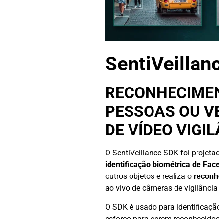
SentiVeillan
RECONHECIME
PESSOAS OU V
DE VÍDEO VIGI
O SentiVeillance SDK foi projeta
identificação biométrica de Fac
outros objetos e realiza o
reconh
ao vivo de câmeras de vigilância 
O SDK é usado para identificaç
esforço para serem reconhecidos. 