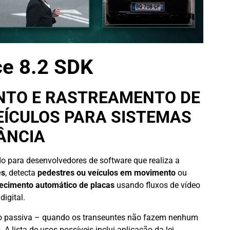
ce 8.2 SDK
NTO E RASTREAMENTO DE
EÍCULOS PARA SISTEMAS
LÂNCIA
do para desenvolvedores de software que realiza a
es
, detecta
pedestres ou veículos em movimento
ou
ecimento automático de placas
usando fluxos de vídeo
digital.
ão passiva – quando os transeuntes não fazem nenhum
A lista de usos possíveis inclui aplicação da lei,